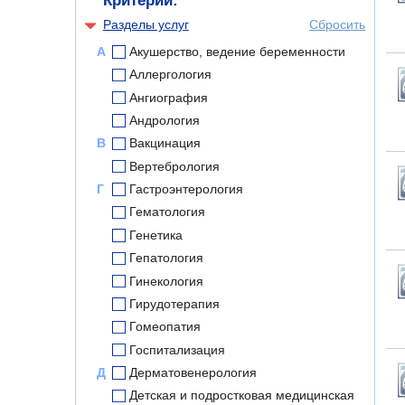
Критерии:
Разделы услуг
Сбросить
А
Акушерство, ведение беременности
Аллергология
Ангиография
Андрология
В
Вакцинация
Вертебрология
Г
Гастроэнтерология
Гематология
Генетика
Гепатология
Гинекология
Гирудотерапия
Гомеопатия
Госпитализация
Д
Дерматовенерология
Детская и подростковая медицинская