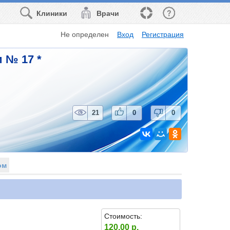
Клиники
Врачи
Не определен
Вход
Регистрация
 № 17 *
21
0
0
ом
Стоимость:
120.00 р.