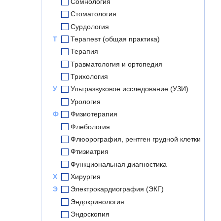
Сомнология
Стоматология
Сурдология
Т
Терапевт (общая практика)
Терапия
Травматология и ортопедия
Трихология
У
Ультразвуковое исследование (УЗИ)
Урология
Ф
Физиотерапия
Флебология
Флюорография, рентген грудной клетки
Фтизиатрия
Функциональная диагностика
Х
Хирургия
Э
Электрокардиография (ЭКГ)
Эндокринология
Эндоскопия