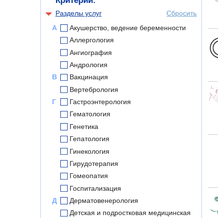
Критерии:
Разделы услуг
Сбросить
А
Акушерство, ведение беременности
Аллергология
Ангиография
Андрология
В
Вакцинация
Вертебрология
Г
Гастроэнтерология
Гематология
Генетика
Гепатология
Гинекология
Гирудотерапия
Гомеопатия
Госпитализация
Д
Дерматовенерология
Детская и подростковая медицинская