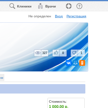
Клиники
Врачи
Не определен
Вход
Регистрация
327
0
1
ом
Стоимость:
1 000.00 р.