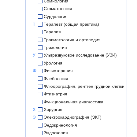
Сомнология
Стоматология
Сурдология
Т
Терапевт (общая практика)
Терапия
Травматология и ортопедия
Трихология
У
Ультразвуковое исследование (УЗИ)
Урология
Ф
Физиотерапия
Флебология
Флюорография, рентген грудной клетки
Фтизиатрия
Функциональная диагностика
Х
Хирургия
Э
Электрокардиография (ЭКГ)
Эндокринология
Эндоскопия