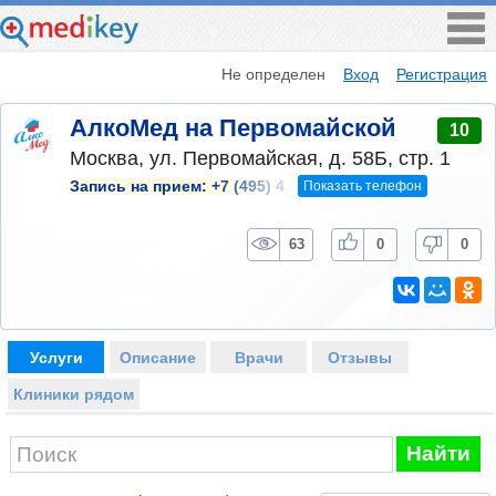
Не определен
Вход
Регистрация
АлкоМед на Первомайской
10
Москва, ул. Первомайская, д. 58Б, стр. 1
Показать телефон
Запись на прием:
+7 (495) 4
63
0
0
Услуги
Описание
Врачи
Отзывы
Клиники рядом
Найти