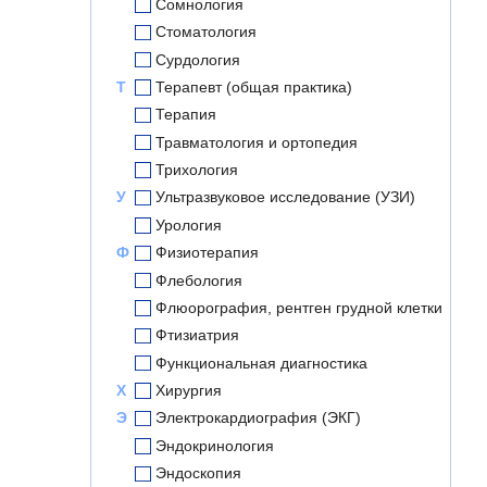
Сомнология
Стоматология
Сурдология
Т
Терапевт (общая практика)
Терапия
Травматология и ортопедия
Трихология
У
Ультразвуковое исследование (УЗИ)
Урология
Ф
Физиотерапия
Флебология
Флюорография, рентген грудной клетки
Фтизиатрия
Функциональная диагностика
Х
Хирургия
Э
Электрокардиография (ЭКГ)
Эндокринология
Эндоскопия