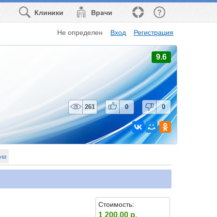
Клиники
Врачи
Не определен
Вход
Регистрация
9.6
261
0
0
ом
Стоимость:
1 200.00 р.