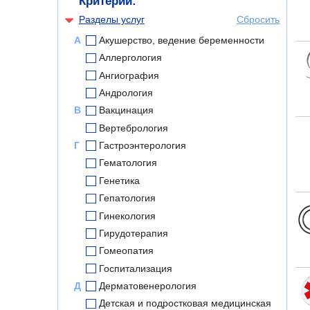
Критерии:
Разделы услуг
Сбросить
А
Акушерство, ведение беременности
Аллергология
Ангиография
Андрология
В
Вакцинация
Вертебрология
Г
Гастроэнтерология
Гематология
Генетика
Гепатология
Гинекология
Гирудотерапия
Гомеопатия
Госпитализация
Д
Дерматовенерология
Детская и подростковая медицинская