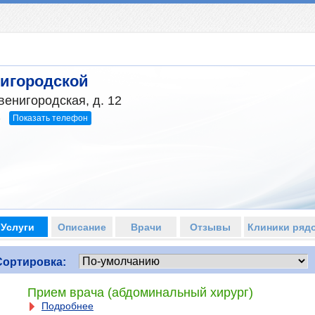
игородской
венигородская, д. 12
Показать телефон
5
Услуги
Описание
Врачи
Отзывы
Клиники ряд
Сортировка:
Прием врача (абдоминальный хирург)
Подробнее