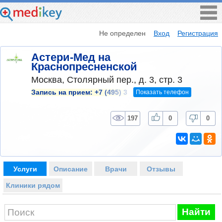
Не определен
Вход
Регистрация
Астери-Мед на
Краснопресненской
Москва, Столярный пер., д. 3, стр. 3
Показать телефон
Запись на прием:
+7 (495) 3
197
0
0
Услуги
Описание
Врачи
Отзывы
Клиники рядом
Найти