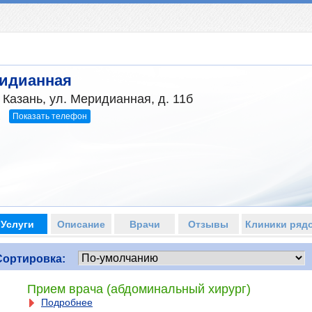
ридианная
 Казань, ул. Меридианная, д. 11б
Показать телефон
2
Услуги
Описание
Врачи
Отзывы
Клиники ряд
Сортировка:
Прием врача (абдоминальный хирург)
Подробнее