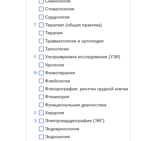
Сомнология
Стоматология
Сурдология
Т
Терапевт (общая практика)
Терапия
Травматология и ортопедия
Трихология
У
Ультразвуковое исследование (УЗИ)
Урология
Ф
Физиотерапия
Флебология
Флюорография, рентген грудной клетки
Фтизиатрия
Функциональная диагностика
Х
Хирургия
Э
Электрокардиография (ЭКГ)
Эндокринология
Эндоскопия