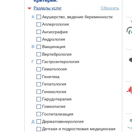
Критерии:
Разделы услуг
Сбросить
А
Акушерство, ведение беременности
Аллергология
Ангиография
Андрология
В
Вакцинация
Вертебрология
Г
Гастроэнтерология
Гематология
Генетика
Гепатология
Гинекология
Гирудотерапия
Гомеопатия
Госпитализация
Д
Дерматовенерология
Детская и подростковая медицинская