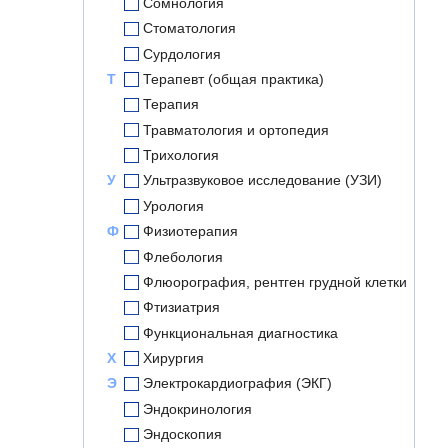
Сомнология
Стоматология
Сурдология
Т
Терапевт (общая практика)
Терапия
Травматология и ортопедия
Трихология
У
Ультразвуковое исследование (УЗИ)
Урология
Ф
Физиотерапия
Флебология
Флюорография, рентген грудной клетки
Фтизиатрия
Функциональная диагностика
Х
Хирургия
Э
Электрокардиография (ЭКГ)
Эндокринология
Эндоскопия