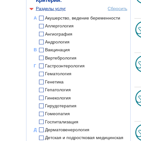
Критерии:
Разделы услуг
Сбросить
А
Акушерство, ведение беременности
Аллергология
Ангиография
Андрология
В
Вакцинация
Вертебрология
Г
Гастроэнтерология
Гематология
Генетика
Гепатология
Гинекология
Гирудотерапия
Гомеопатия
Госпитализация
Д
Дерматовенерология
Детская и подростковая медицинская