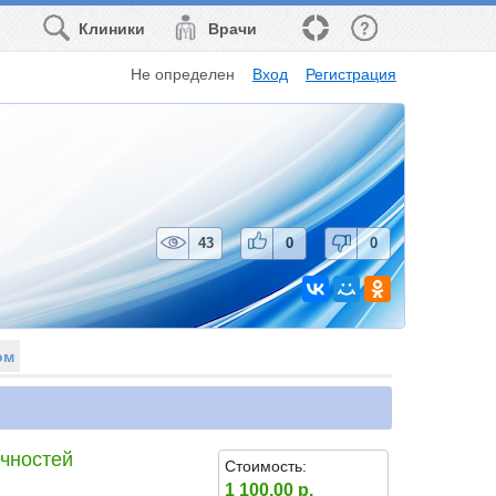
Клиники
Врачи
Не определен
Вход
Регистрация
43
0
0
ом
ечностей
Стоимость:
1 100.00 р.