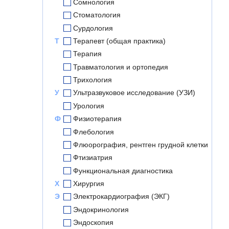
Сомнология
Стоматология
Сурдология
Т
Терапевт (общая практика)
Терапия
Травматология и ортопедия
Трихология
У
Ультразвуковое исследование (УЗИ)
Урология
Ф
Физиотерапия
Флебология
Флюорография, рентген грудной клетки
Фтизиатрия
Функциональная диагностика
Х
Хирургия
Э
Электрокардиография (ЭКГ)
Эндокринология
Эндоскопия