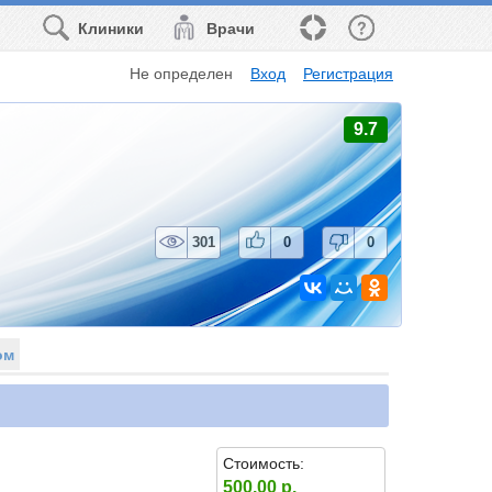
Клиники
Врачи
Не определен
Вход
Регистрация
9.7
301
0
0
ом
Стоимость:
500.00 р.