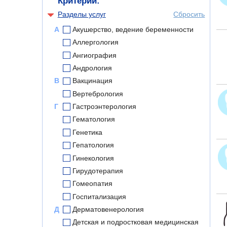
Критерии:
Разделы услуг
Сбросить
А
Акушерство, ведение беременности
Аллергология
Ангиография
Андрология
В
Вакцинация
Вертебрология
Г
Гастроэнтерология
Гематология
Генетика
Гепатология
Гинекология
Гирудотерапия
Гомеопатия
Госпитализация
Д
Дерматовенерология
Детская и подростковая медицинская