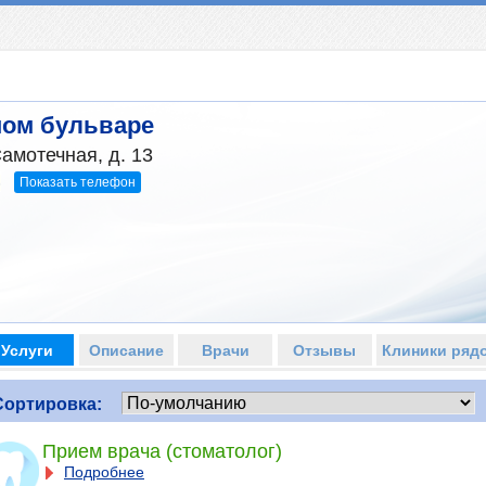
ном бульваре
амотечная, д. 13
Показать телефон
6
Услуги
Описание
Врачи
Отзывы
Клиники ряд
Сортировка:
Прием врача (стоматолог)
Подробнее