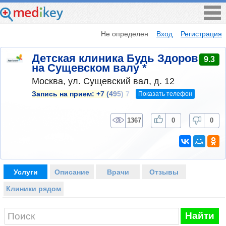
Не определен
Вход
Регистрация
Детская клиника Будь Здоров
9.3
на Сущевском валу *
Москва, ул. Сущевский вал, д. 12
Показать телефон
Запись на прием:
+7 (495) 7
1367
0
0
Услуги
Описание
Врачи
Отзывы
Клиники рядом
Найти