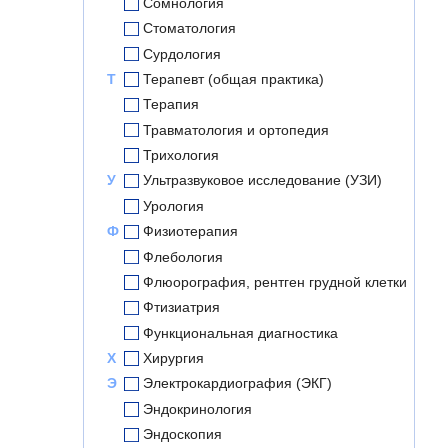
Сомнология
Стоматология
Сурдология
Т
Терапевт (общая практика)
Терапия
Травматология и ортопедия
Трихология
У
Ультразвуковое исследование (УЗИ)
Урология
Ф
Физиотерапия
Флебология
Флюорография, рентген грудной клетки
Фтизиатрия
Функциональная диагностика
Х
Хирургия
Э
Электрокардиография (ЭКГ)
Эндокринология
Эндоскопия