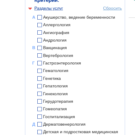
Критерии:
Разделы услуг
Сбросить
А
Акушерство, ведение беременности
Аллергология
Ангиография
Андрология
В
Вакцинация
Вертебрология
Г
Гастроэнтерология
Гематология
Генетика
Гепатология
Гинекология
Гирудотерапия
Гомеопатия
Госпитализация
Д
Дерматовенерология
Детская и подростковая медицинская