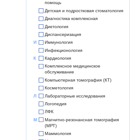
помощь
Детская и подростковая стоматология
Диагностика комплексная
Диетология
Диспансеризация
И
Иммунология
Инфекционология
К
Кардиология
Комплексное медицинское
обслуживание
Компьютерная томография (КТ)
Косметология
Л
Лабораторные исследования
Логопедия
ЛФК
М
Магнитно-резонансная томография
(МРТ)
Маммология