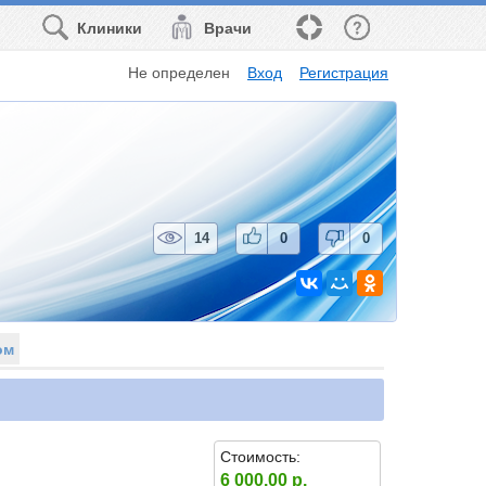
Клиники
Врачи
Не определен
Вход
Регистрация
14
0
0
ом
Стоимость:
6 000.00 р.