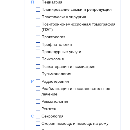
П
Педиатрия
Планирование семьи и репродукция
Пластическая хирургия
Позитронно-эмиссионная томография
(ПЭТ)
Проктология
Профпатология
Процедурные услуги
Психология
Психотерапия и психиатрия
Пульмонология
Р
Радиотерапия
Реабилитация и восстановительное
лечение
Ревматология
Рентген
С
Сексология
Скорая помощь и помощь на дому