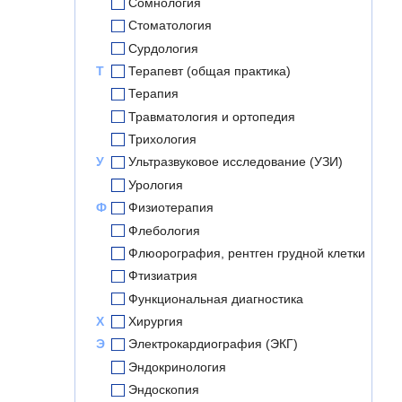
Сомнология
Стоматология
Сурдология
Т
Терапевт (общая практика)
Терапия
Травматология и ортопедия
Трихология
У
Ультразвуковое исследование (УЗИ)
Урология
Ф
Физиотерапия
Флебология
Флюорография, рентген грудной клетки
Фтизиатрия
Функциональная диагностика
Х
Хирургия
Э
Электрокардиография (ЭКГ)
Эндокринология
Эндоскопия