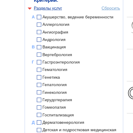
Критерии:
Разделы услуг
Сбросить
А
Акушерство, ведение беременности
Аллергология
Ангиография
Андрология
В
Вакцинация
Вертебрология
Г
Гастроэнтерология
Гематология
Генетика
Гепатология
Гинекология
Гирудотерапия
Гомеопатия
Госпитализация
Д
Дерматовенерология
Детская и подростковая медицинская