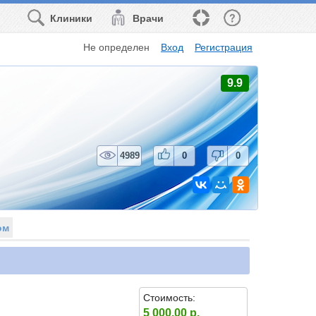
Клиники
Врачи
Не определен
Вход
Регистрация
9.9
4989
0
0
ом
Стоимость:
5 000.00 р.