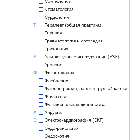
Сомнология
Стоматология
Сурдология
Т
Терапевт (общая практика)
Терапия
Травматология и ортопедия
Трихология
У
Ультразвуковое исследование (УЗИ)
Урология
Ф
Физиотерапия
Флебология
Флюорография, рентген грудной клетки
Фтизиатрия
Функциональная диагностика
Х
Хирургия
Э
Электрокардиография (ЭКГ)
Эндокринология
Эндоскопия