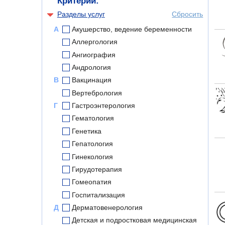
Критерии:
Разделы услуг
Сбросить
А
Акушерство, ведение беременности
Аллергология
Ангиография
Андрология
В
Вакцинация
Вертебрология
Г
Гастроэнтерология
Гематология
Генетика
Гепатология
Гинекология
Гирудотерапия
Гомеопатия
Госпитализация
Д
Дерматовенерология
Детская и подростковая медицинская