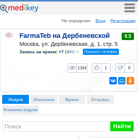
Не определен
Вход
Регистрация
FarmaTeb на Дербеневской
9.5
Москва, ул. Дербеневская, д. 1, стр. 5
Показать телефон
Запись на прием:
+7 (499) 6
1324
1
0
Услуги
Описание
Врачи
Отзывы
Клиники рядом
Найти