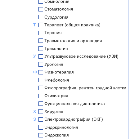
Сомнология
Стоматология
Сурдология
Т
Терапевт (общая практика)
Терапия
Травматология и ортопедия
Трихология
У
Ультразвуковое исследование (УЗИ)
Урология
Ф
Физиотерапия
Флебология
Флюорография, рентген грудной клетки
Фтизиатрия
Функциональная диагностика
Х
Хирургия
Э
Электрокардиография (ЭКГ)
Эндокринология
Эндоскопия