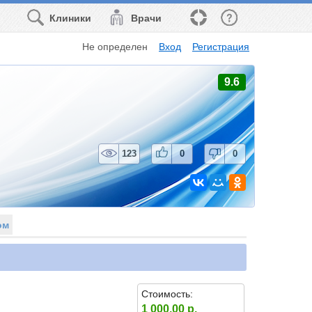
Клиники
Врачи
Не определен
Вход
Регистрация
9.6
123
0
0
ом
Стоимость:
1 000.00 р.