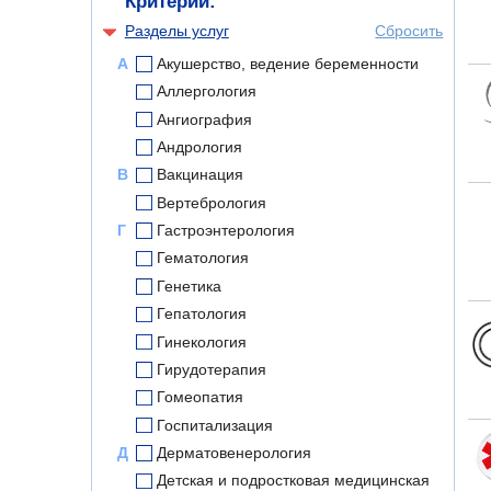
Критерии:
Разделы услуг
Сбросить
А
Акушерство, ведение беременности
Аллергология
Ангиография
Андрология
В
Вакцинация
Вертебрология
Г
Гастроэнтерология
Гематология
Генетика
Гепатология
Гинекология
Гирудотерапия
Гомеопатия
Госпитализация
Д
Дерматовенерология
Детская и подростковая медицинская