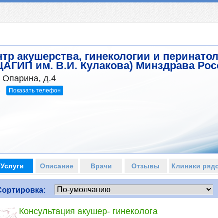
тр акушерства, гинекологии и перинатол
ЦАГИП им. В.И. Кулакова) Минздрава Ро
 Опарина, д.4
Показать телефон
5
Услуги
Описание
Врачи
Отзывы
Клиники ряд
Сортировка:
Консультация акушер- гинеколога