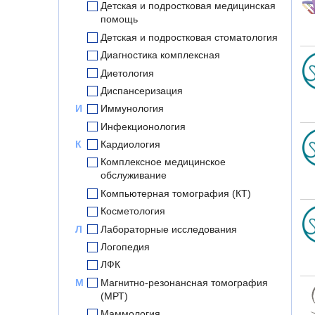
Детская и подростковая медицинская
помощь
Детская и подростковая стоматология
Диагностика комплексная
Диетология
Диспансеризация
И
Иммунология
Инфекционология
К
Кардиология
Комплексное медицинское
обслуживание
Компьютерная томография (КТ)
Косметология
Л
Лабораторные исследования
Логопедия
ЛФК
М
Магнитно-резонансная томография
(МРТ)
Маммология