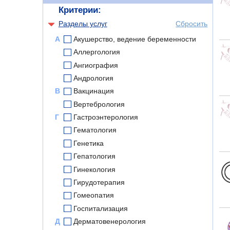
Критерии:
Разделы услуг
Сбросить
А
Акушерство, ведение беременности
Аллергология
Ангиография
Андрология
В
Вакцинация
Вертебрология
Г
Гастроэнтерология
Гематология
Генетика
Гепатология
Гинекология
Гирудотерапия
Гомеопатия
Госпитализация
Д
Дерматовенерология