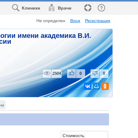
Клиники
Врачи
Не определен
Вход
Регистрация
огии имени академика В.И.
ссии
2504
0
0
ом
Стоимость: