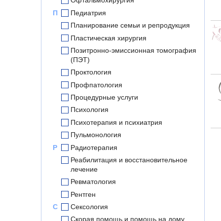
Офтальмохирургия
П
Педиатрия
Планирование семьи и репродукция
Пластическая хирургия
Позитронно-эмиссионная томография
(ПЭТ)
Проктология
Профпатология
Процедурные услуги
Психология
Психотерапия и психиатрия
Пульмонология
Р
Радиотерапия
Реабилитация и восстановительное
лечение
Ревматология
Рентген
С
Сексология
Скорая помощь и помощь на дому