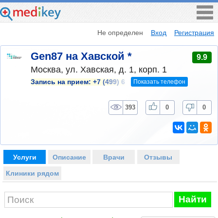
Не определен
Вход
Регистрация
Gen87 на Хавской *
9.9
Москва, ул. Хавская, д. 1, корп. 1
Показать телефон
Запись на прием:
+7 (499) 6
393
0
0
Услуги
Описание
Врачи
Отзывы
Клиники рядом
Найти