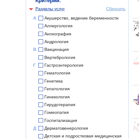
Критерии:
Разделы услуг
Сбросить
А
Акушерство, ведение беременности
Аллергология
Ангиография
Андрология
В
Вакцинация
Вертебрология
Г
Гастроэнтерология
Гематология
Генетика
Гепатология
Гинекология
Гирудотерапия
Гомеопатия
Госпитализация
Д
Дерматовенерология
Детская и подростковая медицинская