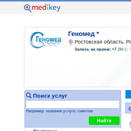
Геномед *
Ростовская область, Ро
Запись на прием:
+7 (863) 
Поиск услуг
Например: название услуги, симптом
Найти