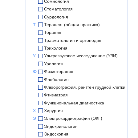
Сомнология
Стоматология
Сурдология
Т
Терапевт (общая практика)
Терапия
Травматология и ортопедия
Трихология
У
Ультразвуковое исследование (УЗИ)
Урология
Ф
Физиотерапия
Флебология
Флюорография, рентген грудной клетки
Фтизиатрия
Функциональная диагностика
Х
Хирургия
Э
Электрокардиография (ЭКГ)
Эндокринология
Эндоскопия