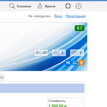
Клиники
Врачи
Не определен
Вход
Регистрация
9.7
110
1
0
ом
Стоимость:
1 500.00 р.