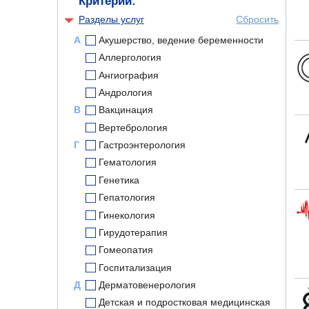
Критерии:
Разделы услуг
Сбросить
А
Акушерство, ведение беременности
Аллергология
Ангиография
Андрология
В
Вакцинация
Вертебрология
Г
Гастроэнтерология
Гематология
Генетика
Гепатология
Гинекология
Гирудотерапия
Гомеопатия
Госпитализация
Д
Дерматовенерология
Детская и подростковая медицинская