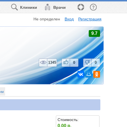
Клиники
Врачи
Не определен
Вход
Регистрация
9.7
1345
0
0
ом
Стоимость:
0.00 р.