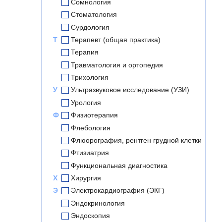
Сомнология
Стоматология
Сурдология
Т
Терапевт (общая практика)
Терапия
Травматология и ортопедия
Трихология
У
Ультразвуковое исследование (УЗИ)
Урология
Ф
Физиотерапия
Флебология
Флюорография, рентген грудной клетки
Фтизиатрия
Функциональная диагностика
Х
Хирургия
Э
Электрокардиография (ЭКГ)
Эндокринология
Эндоскопия