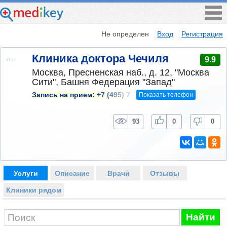
Не определен
Вход
Регистрация
Клиника доктора Чечиля
9.9
Москва, Пресненская наб., д. 12, "Москва
Сити", Башня Федерация "Запад"
Показать телефон
Запись на прием:
+7 (495) 7
93
0
0
Услуги
Описание
Врачи
Отзывы
Клиники рядом
Найти