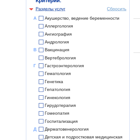
Критерии:
Разделы услуг
Сбросить
А
Акушерство, ведение беременности
Аллергология
Ангиография
Андрология
В
Вакцинация
Вертебрология
Г
Гастроэнтерология
Гематология
Генетика
Гепатология
Гинекология
Гирудотерапия
Гомеопатия
Госпитализация
Д
Дерматовенерология
Детская и подростковая медицинская