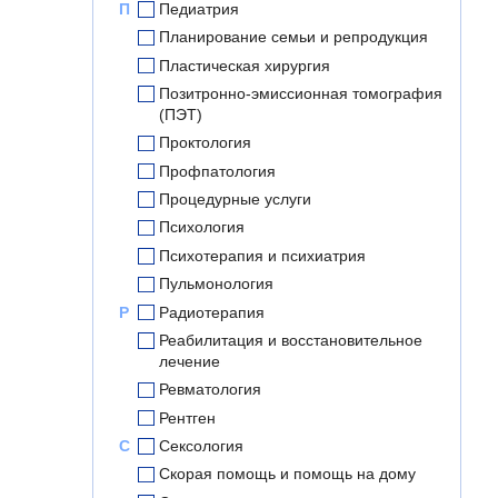
П
Педиатрия
Планирование семьи и репродукция
Пластическая хирургия
Позитронно-эмиссионная томография
(ПЭТ)
Проктология
Профпатология
Процедурные услуги
Психология
Психотерапия и психиатрия
Пульмонология
Р
Радиотерапия
Реабилитация и восстановительное
лечение
Ревматология
Рентген
С
Сексология
Скорая помощь и помощь на дому