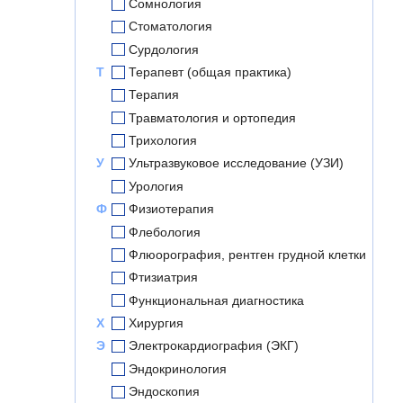
Сомнология
Стоматология
Сурдология
Т
Терапевт (общая практика)
Терапия
Травматология и ортопедия
Трихология
У
Ультразвуковое исследование (УЗИ)
Урология
Ф
Физиотерапия
Флебология
Флюорография, рентген грудной клетки
Фтизиатрия
Функциональная диагностика
Х
Хирургия
Э
Электрокардиография (ЭКГ)
Эндокринология
Эндоскопия