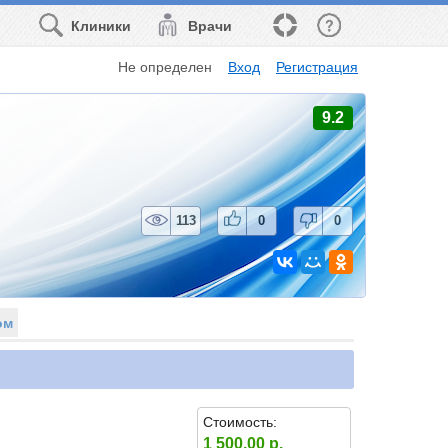
Клиники
Врачи
Не определен
Вход
Регистрация
9.2
113
0
0
ом
Стоимость:
1 500.00 р.