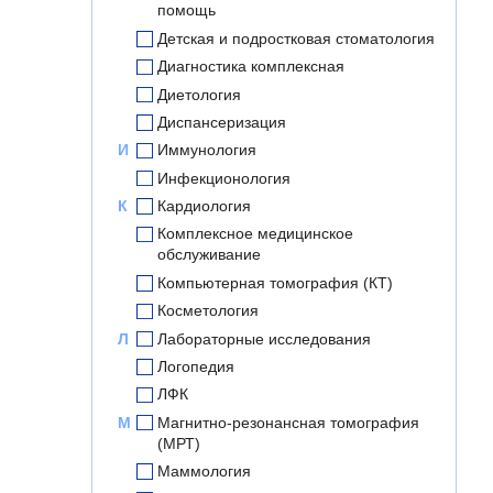
помощь
Детская и подростковая стоматология
Диагностика комплексная
Диетология
Диспансеризация
И
Иммунология
Инфекционология
К
Кардиология
Комплексное медицинское
обслуживание
Компьютерная томография (КТ)
Косметология
Л
Лабораторные исследования
Логопедия
ЛФК
М
Магнитно-резонансная томография
(МРТ)
Маммология