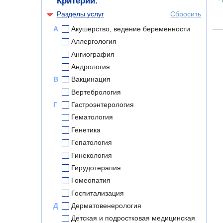
Критерии:
Разделы услуг
Сбросить
А
Акушерство, ведение беременности
Аллергология
Ангиография
Андрология
В
Вакцинация
Вертебрология
Г
Гастроэнтерология
Гематология
Генетика
Гепатология
Гинекология
Гирудотерапия
Гомеопатия
Госпитализация
Д
Дерматовенерология
Детская и подростковая медицинская