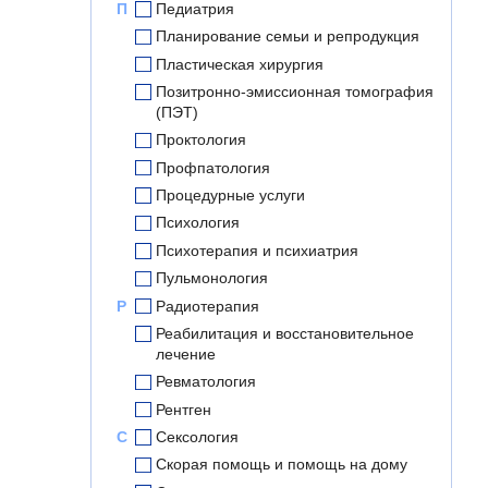
П
Педиатрия
Планирование семьи и репродукция
Пластическая хирургия
Позитронно-эмиссионная томография
(ПЭТ)
Проктология
Профпатология
Процедурные услуги
Психология
Психотерапия и психиатрия
Пульмонология
Р
Радиотерапия
Реабилитация и восстановительное
лечение
Ревматология
Рентген
С
Сексология
Скорая помощь и помощь на дому