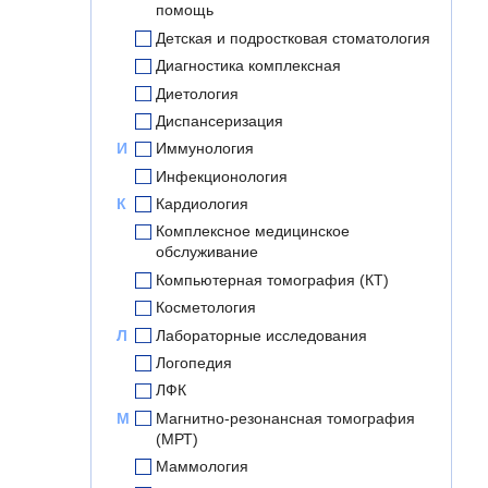
помощь
Детская и подростковая стоматология
Диагностика комплексная
Диетология
Диспансеризация
И
Иммунология
Инфекционология
К
Кардиология
Комплексное медицинское
обслуживание
Компьютерная томография (КТ)
Косметология
Л
Лабораторные исследования
Логопедия
ЛФК
М
Магнитно-резонансная томография
(МРТ)
Маммология