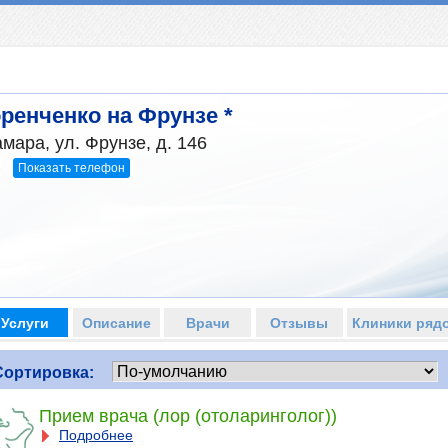
ренченко на Фрунзе *
мара, ул. Фрунзе, д. 146
Показать телефон
3
Услуги
Описание
Врачи
Отзывы
Клиники ряд
Сортировка:
Прием врача (лор (отоларинголог))
Подробнее