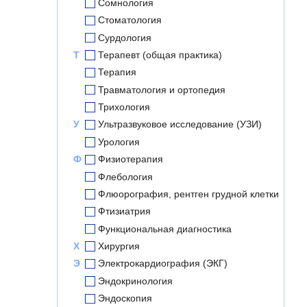
Сомнология
Стоматология
Сурдология
Т
Терапевт (общая практика)
Терапия
Травматология и ортопедия
Трихология
У
Ультразвуковое исследование (УЗИ)
Урология
Ф
Физиотерапия
Флебология
Флюорография, рентген грудной клетки
Фтизиатрия
Функциональная диагностика
Х
Хирургия
Э
Электрокардиография (ЭКГ)
Эндокринология
Эндоскопия