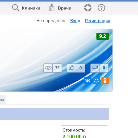
Клиники
Врачи
Не определен
Вход
Регистрация
9.2
32
0
0
ом
Стоимость:
2 100.00 р.