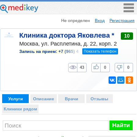
Не определен
Вход
Регистрация
Клиника доктора Яковлева *
10
Москва, ул. Расплетина, д. 22, корп. 2
Показать телефон
Запись на прием:
+7 (965) 4
43
0
0
Услуги
Описание
Врачи
Отзывы
Клиники рядом
Найти