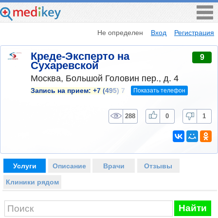
Не определен
Вход
Регистрация
Креде-Эксперто на
9
Сухаревской
Москва, Большой Головин пер., д. 4
Показать телефон
Запись на прием:
+7 (495) 7
288
0
1
Услуги
Описание
Врачи
Отзывы
Клиники рядом
Найти