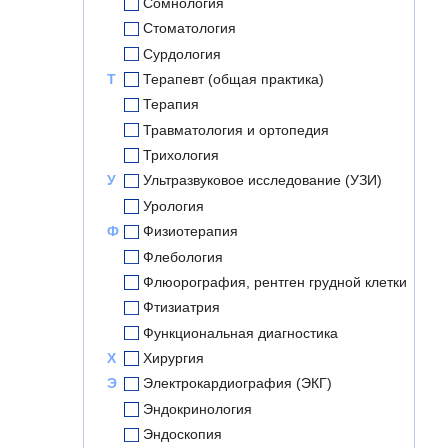
Сомнология
Стоматология
Сурдология
Т
Терапевт (общая практика)
Терапия
Травматология и ортопедия
Трихология
У
Ультразвуковое исследование (УЗИ)
Урология
Ф
Физиотерапия
Флебология
Флюорография, рентген грудной клетки
Фтизиатрия
Функциональная диагностика
Х
Хирургия
Э
Электрокардиография (ЭКГ)
Эндокринология
Эндоскопия