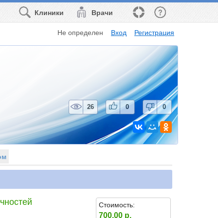
Клиники
Врачи
Не определен
Вход
Регистрация
26
0
0
ом
ечностей
Стоимость:
700.00 р.