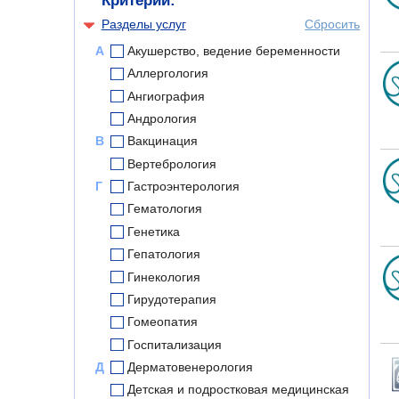
Критерии:
Разделы услуг
Сбросить
А
Акушерство, ведение беременности
Аллергология
Ангиография
Андрология
В
Вакцинация
Вертебрология
Г
Гастроэнтерология
Гематология
Генетика
Гепатология
Гинекология
Гирудотерапия
Гомеопатия
Госпитализация
Д
Дерматовенерология
Детская и подростковая медицинская