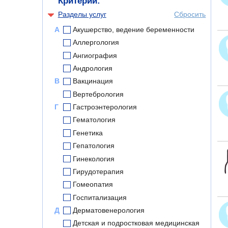
Критерии:
Разделы услуг
Сбросить
А
Акушерство, ведение беременности
Аллергология
Ангиография
Андрология
В
Вакцинация
Вертебрология
Г
Гастроэнтерология
Гематология
Генетика
Гепатология
Гинекология
Гирудотерапия
Гомеопатия
Госпитализация
Д
Дерматовенерология
Детская и подростковая медицинская