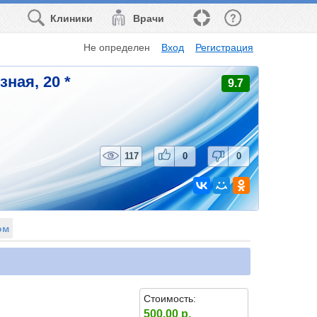
Клиники
Врачи
Не определен
Вход
Регистрация
ная, 20 *
9.7
117
0
0
ом
Стоимость:
500.00 р.