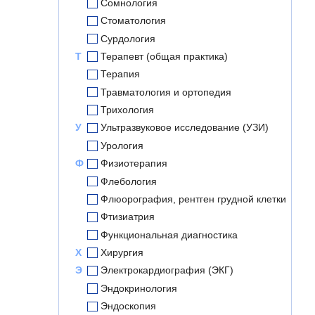
Сомнология
Стоматология
Сурдология
Т
Терапевт (общая практика)
Терапия
Травматология и ортопедия
Трихология
У
Ультразвуковое исследование (УЗИ)
Урология
Ф
Физиотерапия
Флебология
Флюорография, рентген грудной клетки
Фтизиатрия
Функциональная диагностика
Х
Хирургия
Э
Электрокардиография (ЭКГ)
Эндокринология
Эндоскопия