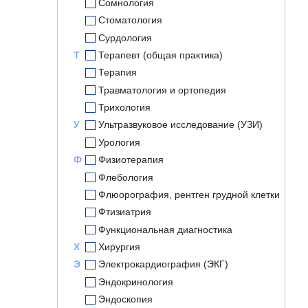
Сомнология
Стоматология
Сурдология
Т
Терапевт (общая практика)
Терапия
Травматология и ортопедия
Трихология
У
Ультразвуковое исследование (УЗИ)
Урология
Ф
Физиотерапия
Флебология
Флюорография, рентген грудной клетки
Фтизиатрия
Функциональная диагностика
Х
Хирургия
Э
Электрокардиография (ЭКГ)
Эндокринология
Эндоскопия