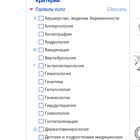
Критерии:
Разделы услуг
Сбросить
А
Акушерство, ведение беременности
Аллергология
Ангиография
Андрология
В
Вакцинация
Вертебрология
Г
Гастроэнтерология
Гематология
Генетика
Гепатология
Гинекология
Гирудотерапия
Гомеопатия
Госпитализация
Д
Дерматовенерология
Детская и подростковая медицинская