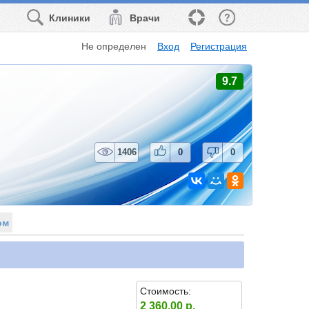
Клиники
Врачи
Не определен
Вход
Регистрация
9.7
1406
0
0
ом
Стоимость:
2 360.00 р.