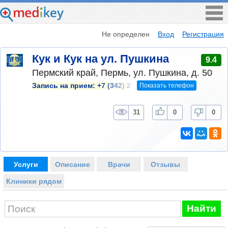
Не определен
Вход
Регистрация
Кук и Кук на ул. Пушкина
9.4
Пермский край, Пермь, ул. Пушкина, д. 50
Показать телефон
Запись на прием:
+7 (342) 2
31
0
0
Услуги
Описание
Врачи
Отзывы
Клиники рядом
Найти