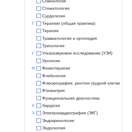
Сомнология
Стоматология
Сурдология
Т
Терапевт (общая практика)
Терапия
Травматология и ортопедия
Трихология
У
Ультразвуковое исследование (УЗИ)
Урология
Ф
Физиотерапия
Флебология
Флюорография, рентген грудной клетки
Фтизиатрия
Функциональная диагностика
Х
Хирургия
Э
Электрокардиография (ЭКГ)
Эндокринология
Эндоскопия