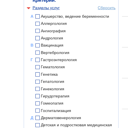
Критерии:
Разделы услуг
Сбросить
А
Акушерство, ведение беременности
Аллергология
Ангиография
Андрология
В
Вакцинация
Вертебрология
Г
Гастроэнтерология
Гематология
Генетика
Гепатология
Гинекология
Гирудотерапия
Гомеопатия
Госпитализация
Д
Дерматовенерология
Детская и подростковая медицинская