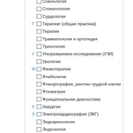
Сомнология
Стоматология
Сурдология
Т
Терапевт (общая практика)
Терапия
Травматология и ортопедия
Трихология
У
Ультразвуковое исследование (УЗИ)
Урология
Ф
Физиотерапия
Флебология
Флюорография, рентген грудной клетки
Фтизиатрия
Функциональная диагностика
Х
Хирургия
Э
Электрокардиография (ЭКГ)
Эндокринология
Эндоскопия