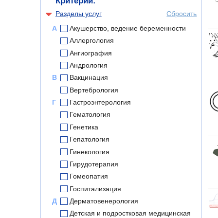
Критерии:
Разделы услуг
Сбросить
А
Акушерство, ведение беременности
Аллергология
Ангиография
Андрология
В
Вакцинация
Вертебрология
Г
Гастроэнтерология
Гематология
Генетика
Гепатология
Гинекология
Гирудотерапия
Гомеопатия
Госпитализация
Д
Дерматовенерология
Детская и подростковая медицинская