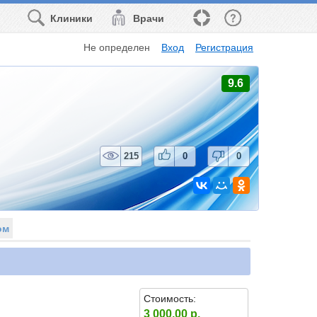
Клиники
Врачи
Не определен
Вход
Регистрация
9.6
215
0
0
ом
Стоимость:
3 000.00 р.