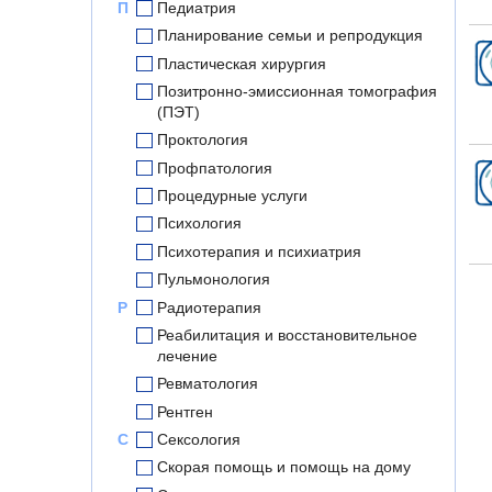
П
Педиатрия
Планирование семьи и репродукция
Пластическая хирургия
Позитронно-эмиссионная томография
(ПЭТ)
Проктология
Профпатология
Процедурные услуги
Психология
Психотерапия и психиатрия
Пульмонология
Р
Радиотерапия
Реабилитация и восстановительное
лечение
Ревматология
Рентген
С
Сексология
Скорая помощь и помощь на дому