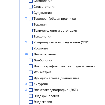
Сомнология
Стоматология
Сурдология
Т
Терапевт (общая практика)
Терапия
Травматология и ортопедия
Трихология
У
Ультразвуковое исследование (УЗИ)
Урология
Ф
Физиотерапия
Флебология
Флюорография, рентген грудной клетки
Фтизиатрия
Функциональная диагностика
Х
Хирургия
Э
Электрокардиография (ЭКГ)
Эндокринология
Эндоскопия