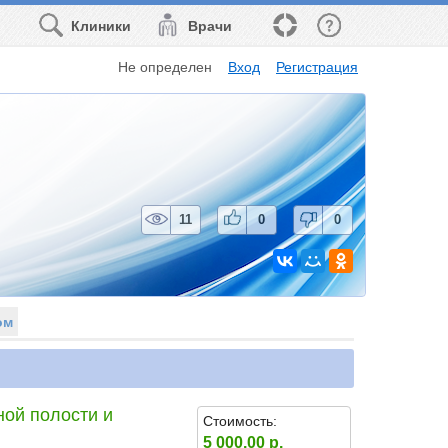
Клиники
Врачи
Не определен
Вход
Регистрация
11
0
0
ом
ой полости и
Стоимость:
5 000.00 р.