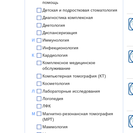
помощь
Детская и подростковая стоматология
Диагностика комплексная
Диетология
Диспансеризация
И
Иммунология
Инфекционология
К
Кардиология
Комплексное медицинское
обслуживание
Компьютерная томография (КТ)
Косметология
Л
Лабораторные исследования
Логопедия
ЛФК
М
Магнитно-резонансная томография
(МРТ)
Маммология