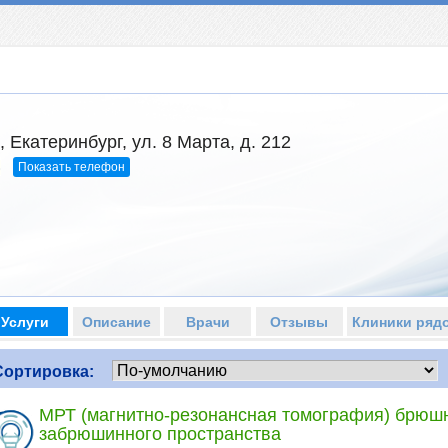
 Екатеринбург, ул. 8 Марта, д. 212
Показать телефон
3
Услуги
Описание
Врачи
Отзывы
Клиники ряд
Сортировка:
МРТ (магнитно-резонансная томография) брюшн
забрюшинного пространства