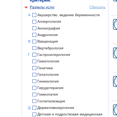
Критерии:
Разделы услуг
Сбросить
А
Акушерство, ведение беременности
Аллергология
Ангиография
Андрология
В
Вакцинация
Вертебрология
Г
Гастроэнтерология
Гематология
Генетика
Гепатология
Гинекология
Гирудотерапия
Гомеопатия
Госпитализация
Д
Дерматовенерология
Детская и подростковая медицинская