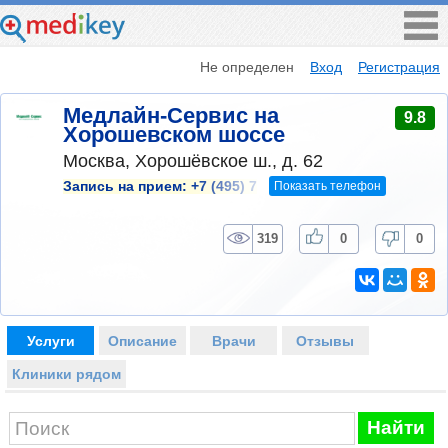
Не определен
Вход
Регистрация
Медлайн-Сервис на
9.8
Хорошевском шоссе
Москва, Хорошёвское ш., д. 62
Показать телефон
Запись на прием:
+7 (495) 7
319
0
0
Услуги
Описание
Врачи
Отзывы
Клиники рядом
Найти