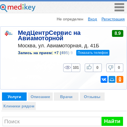
Не определен
Вход
Регистрация
МедЦентрСервис на
8.9
Авиамоторной
Москва, ул. Авиамоторная, д. 41Б
Показать телефон
Запись на прием:
+7 (495) 9
101
0
0
Услуги
Описание
Врачи
Отзывы
Клиники рядом
Найти