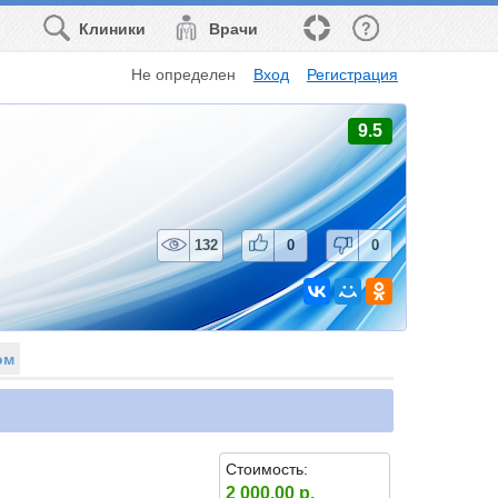
Клиники
Врачи
Не определен
Вход
Регистрация
9.5
132
0
0
ом
Стоимость:
2 000.00 р.