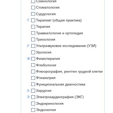
Сомнология
Стоматология
Сурдология
Т
Терапевт (общая практика)
Терапия
Травматология и ортопедия
Трихология
У
Ультразвуковое исследование (УЗИ)
Урология
Ф
Физиотерапия
Флебология
Флюорография, рентген грудной клетки
Фтизиатрия
Функциональная диагностика
Х
Хирургия
Э
Электрокардиография (ЭКГ)
Эндокринология
Эндоскопия