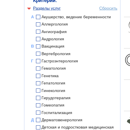
Критерии:
Разделы услуг
Сбросить
А
Акушерство, ведение беременности
Аллергология
Ангиография
Андрология
В
Вакцинация
Вертебрология
Г
Гастроэнтерология
Гематология
Генетика
Гепатология
Гинекология
Гирудотерапия
Гомеопатия
Госпитализация
Д
Дерматовенерология
Детская и подростковая медицинская