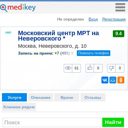
Не определен
Вход
Регистрация
Московский центр МРТ на
9.4
Неверовского *
Москва, Неверовского, д. 10
Показать телефон
Запись на прием:
+7 (495) 9
61
0
0
Услуги
Описание
Врачи
Отзывы
Клиники рядом
Найти