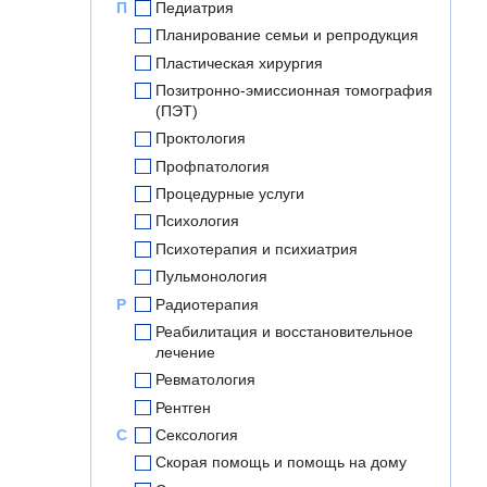
П
Педиатрия
Планирование семьи и репродукция
Пластическая хирургия
Позитронно-эмиссионная томография
(ПЭТ)
Проктология
Профпатология
Процедурные услуги
Психология
Психотерапия и психиатрия
Пульмонология
Р
Радиотерапия
Реабилитация и восстановительное
лечение
Ревматология
Рентген
С
Сексология
Скорая помощь и помощь на дому