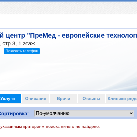
й центр "ПреМед - европейские технолог
 стр.3, 1 этаж
Показать телефон
2
Услуги
Описание
Врачи
Отзывы
Клиники ряд
Сортировка:
 указанным критериям поиска ничего не найдено.