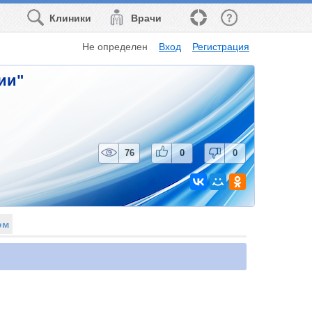
Клиники
Врачи
Не определен
Вход
Регистрация
ии"
76
0
0
ом