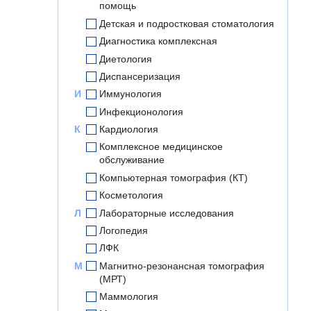
помощь
Детская и подростковая стоматология
Диагностика комплексная
Диетология
Диспансеризация
И
Иммунология
Инфекционология
К
Кардиология
Комплексное медицинское
обслуживание
Компьютерная томография (КТ)
Косметология
Л
Лабораторные исследования
Логопедия
ЛФК
М
Магнитно-резонансная томография
(МРТ)
Маммология