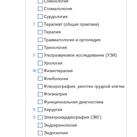
Сомнология
Стоматология
Сурдология
Т
Терапевт (общая практика)
Терапия
Травматология и ортопедия
Трихология
У
Ультразвуковое исследование (УЗИ)
Урология
Ф
Физиотерапия
Флебология
Флюорография, рентген грудной клетки
Фтизиатрия
Функциональная диагностика
Х
Хирургия
Э
Электрокардиография (ЭКГ)
Эндокринология
Эндоскопия