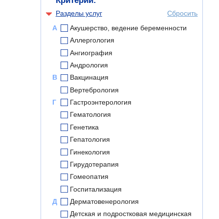
Критерии:
Разделы услуг
Сбросить
А
Акушерство, ведение беременности
Аллергология
Ангиография
Андрология
В
Вакцинация
Вертебрология
Г
Гастроэнтерология
Гематология
Генетика
Гепатология
Гинекология
Гирудотерапия
Гомеопатия
Госпитализация
Д
Дерматовенерология
Детская и подростковая медицинская