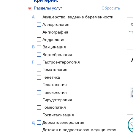
Критерии:
Разделы услуг
Сбросить
А
Акушерство, ведение беременности
Аллергология
Ангиография
Андрология
В
Вакцинация
Вертебрология
Г
Гастроэнтерология
Гематология
Генетика
Гепатология
Гинекология
Гирудотерапия
Гомеопатия
Госпитализация
Д
Дерматовенерология
Детская и подростковая медицинская