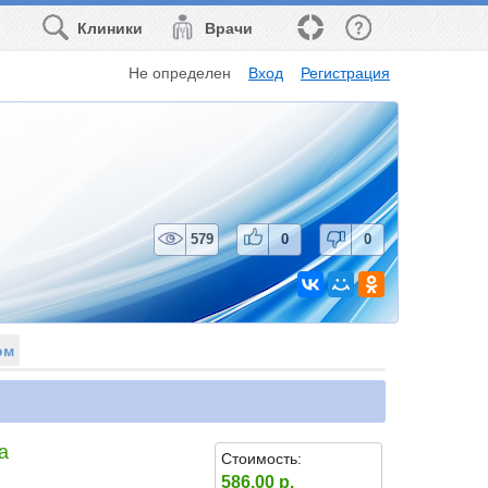
Клиники
Врачи
Не определен
Вход
Регистрация
579
0
0
ом
а
Стоимость:
586.00 р.