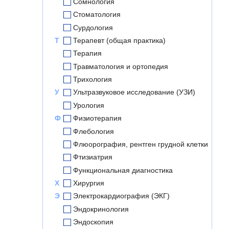
Сомнология
Стоматология
Сурдология
Т
Терапевт (общая практика)
Терапия
Травматология и ортопедия
Трихология
У
Ультразвуковое исследование (УЗИ)
Урология
Ф
Физиотерапия
Флебология
Флюорография, рентген грудной клетки
Фтизиатрия
Функциональная диагностика
Х
Хирургия
Э
Электрокардиография (ЭКГ)
Эндокринология
Эндоскопия