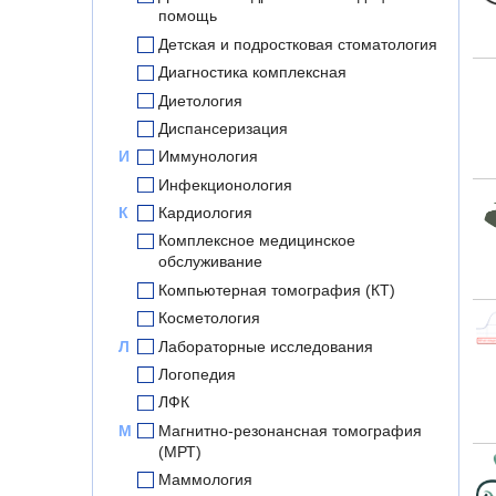
помощь
Детская и подростковая стоматология
Диагностика комплексная
Диетология
Диспансеризация
И
Иммунология
Инфекционология
К
Кардиология
Комплексное медицинское
обслуживание
Компьютерная томография (КТ)
Косметология
Л
Лабораторные исследования
Логопедия
ЛФК
М
Магнитно-резонансная томография
(МРТ)
Маммология