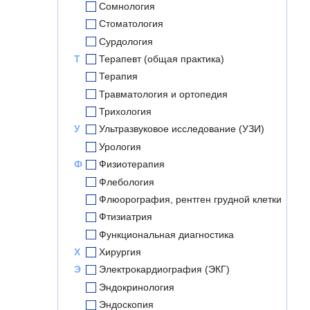
Сомнология
Стоматология
Сурдология
Т
Терапевт (общая практика)
Терапия
Травматология и ортопедия
Трихология
У
Ультразвуковое исследование (УЗИ)
Урология
Ф
Физиотерапия
Флебология
Флюорография, рентген грудной клетки
Фтизиатрия
Функциональная диагностика
Х
Хирургия
Э
Электрокардиография (ЭКГ)
Эндокринология
Эндоскопия