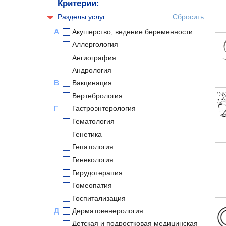
Критерии:
Разделы услуг
Сбросить
А
Акушерство, ведение беременности
Аллергология
Ангиография
Андрология
В
Вакцинация
Вертебрология
Г
Гастроэнтерология
Гематология
Генетика
Гепатология
Гинекология
Гирудотерапия
Гомеопатия
Госпитализация
Д
Дерматовенерология
Детская и подростковая медицинская