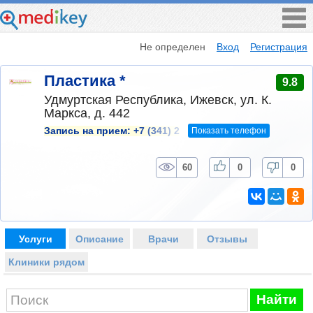
Не определен
Вход
Регистрация
Пластика *
9.8
Удмуртская Республика, Ижевск, ул. К.
Маркса, д. 442
Показать телефон
Запись на прием:
+7 (341) 2
60
0
0
Услуги
Описание
Врачи
Отзывы
Клиники рядом
Найти