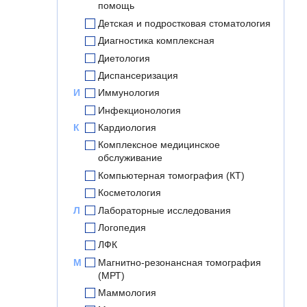
помощь
Детская и подростковая стоматология
Диагностика комплексная
Диетология
Диспансеризация
И
Иммунология
Инфекционология
К
Кардиология
Комплексное медицинское
обслуживание
Компьютерная томография (КТ)
Косметология
Л
Лабораторные исследования
Логопедия
ЛФК
М
Магнитно-резонансная томография
(МРТ)
Маммология