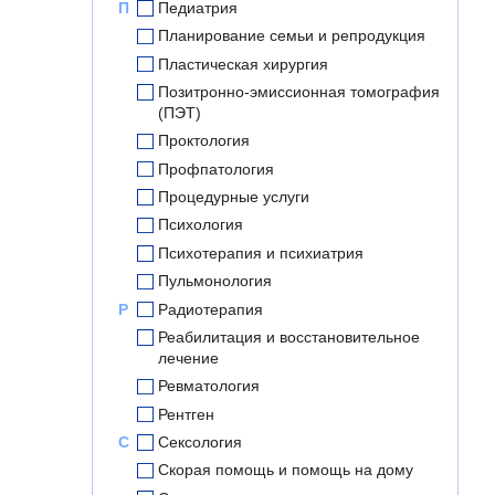
П
Педиатрия
Планирование семьи и репродукция
Пластическая хирургия
Позитронно-эмиссионная томография
(ПЭТ)
Проктология
Профпатология
Процедурные услуги
Психология
Психотерапия и психиатрия
Пульмонология
Р
Радиотерапия
Реабилитация и восстановительное
лечение
Ревматология
Рентген
С
Сексология
Скорая помощь и помощь на дому