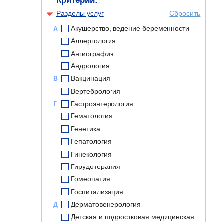
Критерии:
Разделы услуг
Сбросить
А
Акушерство, ведение беременности
Аллергология
Ангиография
Андрология
В
Вакцинация
Вертебрология
Г
Гастроэнтерология
Гематология
Генетика
Гепатология
Гинекология
Гирудотерапия
Гомеопатия
Госпитализация
Д
Дерматовенерология
Детская и подростковая медицинская