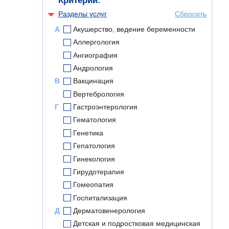
Критерии:
Разделы услуг
Сбросить
А
Акушерство, ведение беременности
Аллергология
Ангиография
Андрология
В
Вакцинация
Вертебрология
Г
Гастроэнтерология
Гематология
Генетика
Гепатология
Гинекология
Гирудотерапия
Гомеопатия
Госпитализация
Д
Дерматовенерология
Детская и подростковая медицинская