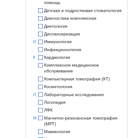
помощь
Детская и подростковая стоматология
Диагностика комплексная
Диетология
Диспансеризация
И
Иммунология
Инфекционология
К
Кардиология
Комплексное медицинское
обслуживание
Компьютерная томография (КТ)
Косметология
Л
Лабораторные исследования
Логопедия
ЛФК
М
Магнитно-резонансная томография
(МРТ)
Маммология