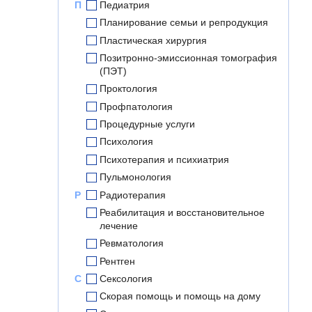
П
Педиатрия
Планирование семьи и репродукция
Пластическая хирургия
Позитронно-эмиссионная томография
(ПЭТ)
Проктология
Профпатология
Процедурные услуги
Психология
Психотерапия и психиатрия
Пульмонология
Р
Радиотерапия
Реабилитация и восстановительное
лечение
Ревматология
Рентген
С
Сексология
Скорая помощь и помощь на дому