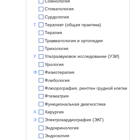
Сомнология
Стоматология
Сурдология
Т
Терапевт (общая практика)
Терапия
Травматология и ортопедия
Трихология
У
Ультразвуковое исследование (УЗИ)
Урология
Ф
Физиотерапия
Флебология
Флюорография, рентген грудной клетки
Фтизиатрия
Функциональная диагностика
Х
Хирургия
Э
Электрокардиография (ЭКГ)
Эндокринология
Эндоскопия