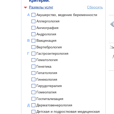
Критерии:
Разделы услуг
Сбросить
А
Акушерство, ведение беременности
Аллергология
Ангиография
Андрология
В
Вакцинация
Вертебрология
Г
Гастроэнтерология
Гематология
Генетика
Гепатология
Гинекология
Гирудотерапия
Гомеопатия
Госпитализация
Д
Дерматовенерология
Детская и подростковая медицинская