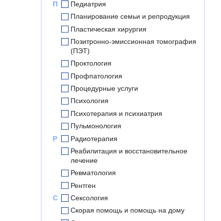
П
Педиатрия
Планирование семьи и репродукция
Пластическая хирургия
Позитронно-эмиссионная томография
(ПЭТ)
Проктология
Профпатология
Процедурные услуги
Психология
Психотерапия и психиатрия
Пульмонология
Р
Радиотерапия
Реабилитация и восстановительное
лечение
Ревматология
Рентген
С
Сексология
Скорая помощь и помощь на дому