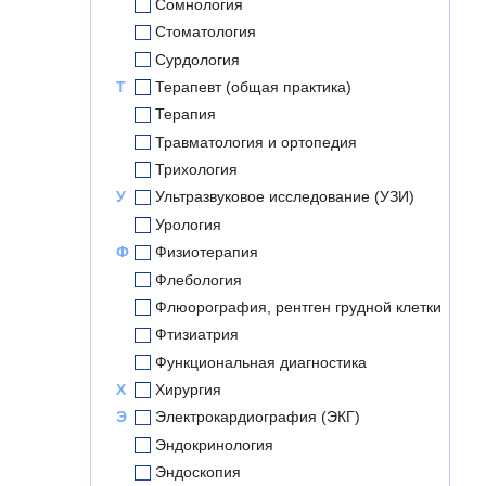
Сомнология
Стоматология
Сурдология
Т
Терапевт (общая практика)
Терапия
Травматология и ортопедия
Трихология
У
Ультразвуковое исследование (УЗИ)
Урология
Ф
Физиотерапия
Флебология
Флюорография, рентген грудной клетки
Фтизиатрия
Функциональная диагностика
Х
Хирургия
Э
Электрокардиография (ЭКГ)
Эндокринология
Эндоскопия