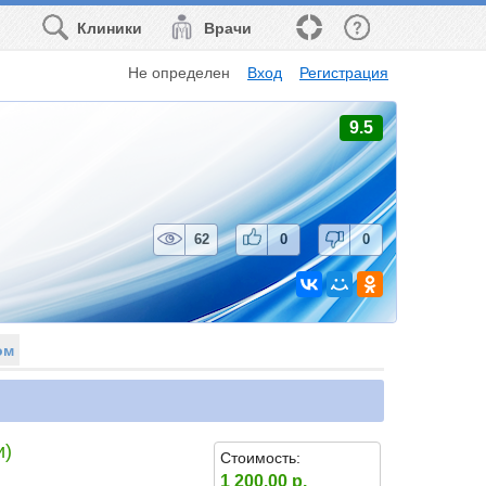
Клиники
Врачи
Не определен
Вход
Регистрация
9.5
62
0
0
ом
и)
Стоимость:
1 200.00 р.