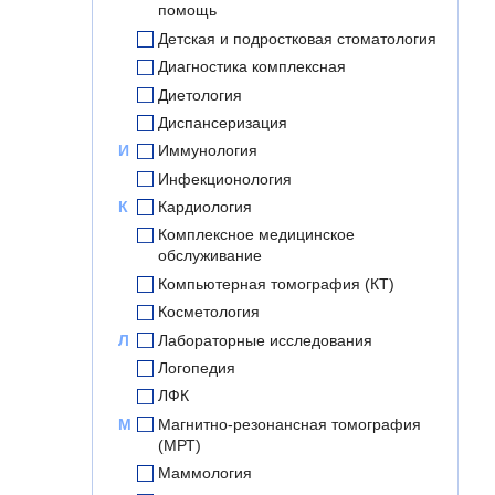
помощь
Детская и подростковая стоматология
Диагностика комплексная
Диетология
Диспансеризация
И
Иммунология
Инфекционология
К
Кардиология
Комплексное медицинское
обслуживание
Компьютерная томография (КТ)
Косметология
Л
Лабораторные исследования
Логопедия
ЛФК
М
Магнитно-резонансная томография
(МРТ)
Маммология