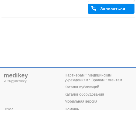
Записаться
medikey
Партнерам * Медицинским
учреждениям * Врачам * Агентам
2026@medikey
Каталог публикаций
Каталог оборудования
Мобильная версия
Вход
Помощь
Регистрация
Поддержка
Клиники
Врачи