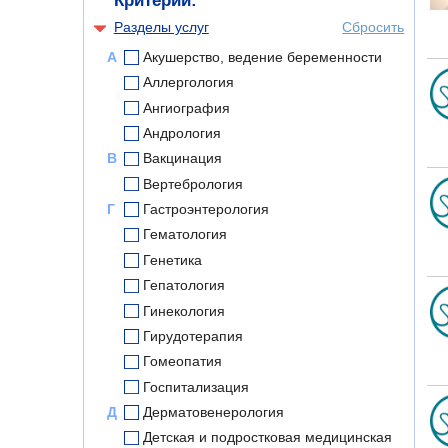
Критерии:
Разделы услуг
Сбросить
А
Акушерство, ведение беременности
Аллергология
Ангиография
Андрология
В
Вакцинация
Вертебрология
Г
Гастроэнтерология
Гематология
Генетика
Гепатология
Гинекология
Гирудотерапия
Гомеопатия
Госпитализация
Д
Дерматовенерология
Детская и подростковая медицинская