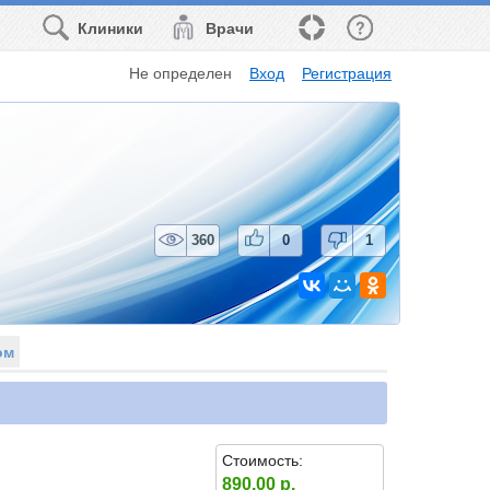
Клиники
Врачи
Не определен
Вход
Регистрация
360
0
1
ом
Стоимость:
890.00 р.