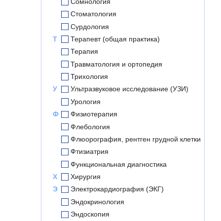
Сомнология
Стоматология
Сурдология
Т
Терапевт (общая практика)
Терапия
Травматология и ортопедия
Трихология
У
Ультразвуковое исследование (УЗИ)
Урология
Ф
Физиотерапия
Флебология
Флюорография, рентген грудной клетки
Фтизиатрия
Функциональная диагностика
Х
Хирургия
Э
Электрокардиография (ЭКГ)
Эндокринология
Эндоскопия