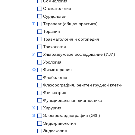
Сомнология
Стоматология
Сурдология
Т
Терапевт (общая практика)
Терапия
Травматология и ортопедия
Трихология
У
Ультразвуковое исследование (УЗИ)
Урология
Ф
Физиотерапия
Флебология
Флюорография, рентген грудной клетки
Фтизиатрия
Функциональная диагностика
Х
Хирургия
Э
Электрокардиография (ЭКГ)
Эндокринология
Эндоскопия