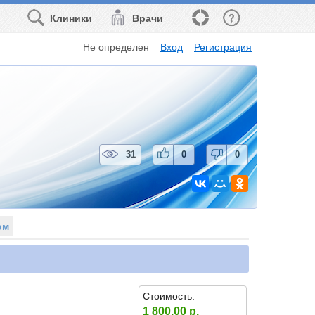
Клиники
Врачи
Не определен
Вход
Регистрация
31
0
0
ом
Стоимость:
1 800.00 р.