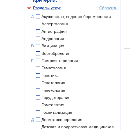
Критерии:
Разделы услуг
Сбросить
А
Акушерство, ведение беременности
Аллергология
Ангиография
Андрология
В
Вакцинация
Вертебрология
Г
Гастроэнтерология
Гематология
Генетика
Гепатология
Гинекология
Гирудотерапия
Гомеопатия
Госпитализация
Д
Дерматовенерология
Детская и подростковая медицинская