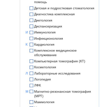
помощь
Детская и подростковая стоматология
Диагностика комплексная
Диетология
Диспансеризация
И
Иммунология
Инфекционология
К
Кардиология
Комплексное медицинское
обслуживание
Компьютерная томография (КТ)
Косметология
Л
Лабораторные исследования
Логопедия
ЛФК
М
Магнитно-резонансная томография
(МРТ)
Маммология