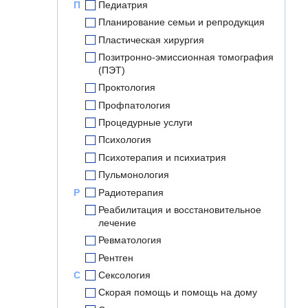
П
Педиатрия
Планирование семьи и репродукция
Пластическая хирургия
Позитронно-эмиссионная томография
(ПЭТ)
Проктология
Профпатология
Процедурные услуги
Психология
Психотерапия и психиатрия
Пульмонология
Р
Радиотерапия
Реабилитация и восстановительное
лечение
Ревматология
Рентген
С
Сексология
Скорая помощь и помощь на дому