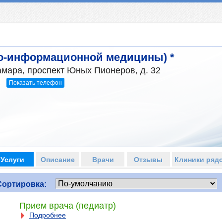
о-информационной медицины) *
амара, проспект Юных Пионеров, д. 32
Показать телефон
2
Услуги
Описание
Врачи
Отзывы
Клиники ряд
Сортировка:
Прием врача (педиатр)
Подробнее