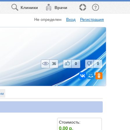
Клиники
Врачи
Не определен
Вход
Регистрация
36
0
0
ом
Стоимость:
0.00 р.