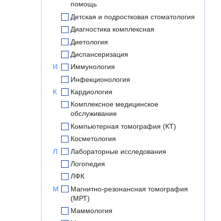
помощь
Детская и подростковая стоматология
Диагностика комплексная
Диетология
Диспансеризация
И
Иммунология
Инфекционология
К
Кардиология
Комплексное медицинское
обслуживание
Компьютерная томография (КТ)
Косметология
Л
Лабораторные исследования
Логопедия
ЛФК
М
Магнитно-резонансная томография
(МРТ)
Маммология