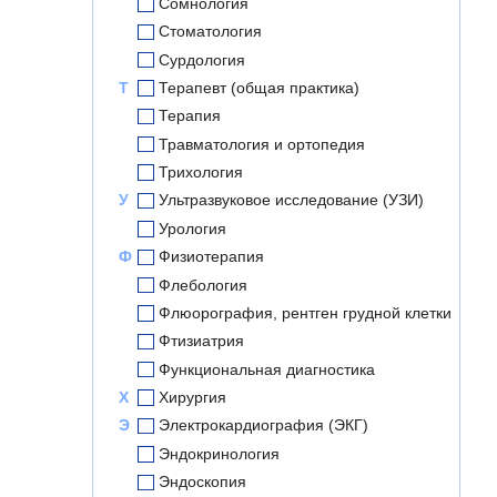
Сомнология
Стоматология
Сурдология
Т
Терапевт (общая практика)
Терапия
Травматология и ортопедия
Трихология
У
Ультразвуковое исследование (УЗИ)
Урология
Ф
Физиотерапия
Флебология
Флюорография, рентген грудной клетки
Фтизиатрия
Функциональная диагностика
Х
Хирургия
Э
Электрокардиография (ЭКГ)
Эндокринология
Эндоскопия