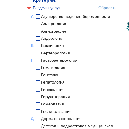
Критерии:
Разделы услуг
Сбросить
А
Акушерство, ведение беременности
Аллергология
Ангиография
Андрология
В
Вакцинация
Вертебрология
Г
Гастроэнтерология
Гематология
Генетика
Гепатология
Гинекология
Гирудотерапия
Гомеопатия
Госпитализация
Д
Дерматовенерология
Детская и подростковая медицинская