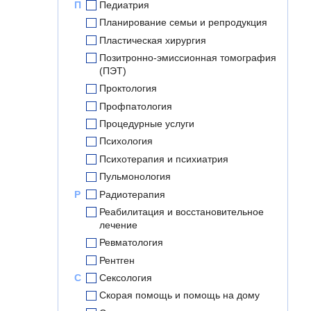
П
Педиатрия
Планирование семьи и репродукция
Пластическая хирургия
Позитронно-эмиссионная томография
(ПЭТ)
Проктология
Профпатология
Процедурные услуги
Психология
Психотерапия и психиатрия
Пульмонология
Р
Радиотерапия
Реабилитация и восстановительное
лечение
Ревматология
Рентген
С
Сексология
Скорая помощь и помощь на дому