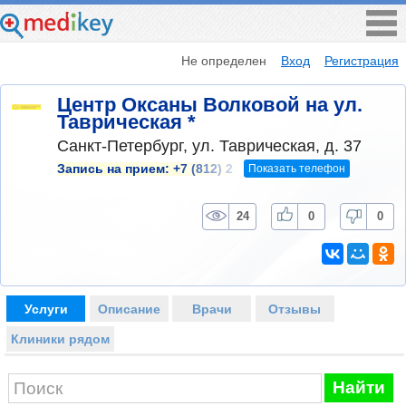
Не определен
Вход
Регистрация
Центр Оксаны Волковой на ул.
Таврическая *
Санкт-Петербург, ул. Таврическая, д. 37
Показать телефон
Запись на прием:
+7 (812) 2
24
0
0
Услуги
Описание
Врачи
Отзывы
Клиники рядом
Найти