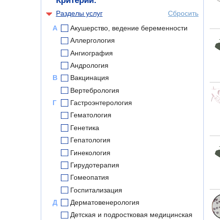
Критерии:
Разделы услуг
Сбросить
А
Акушерство, ведение беременности
Аллергология
Ангиография
Андрология
В
Вакцинация
Вертебрология
Г
Гастроэнтерология
Гематология
Генетика
Гепатология
Гинекология
Гирудотерапия
Гомеопатия
Госпитализация
Д
Дерматовенерология
Детская и подростковая медицинская