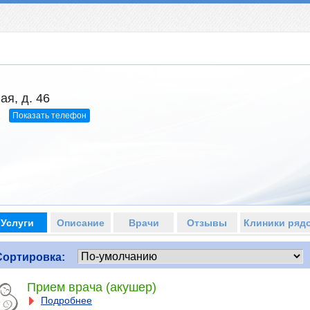
ая, д. 46
Показать телефон
1
Услуги
Описание
Врачи
Отзывы
Клиники ряд
Сортировка:
Прием врача (акушер)
Подробнее