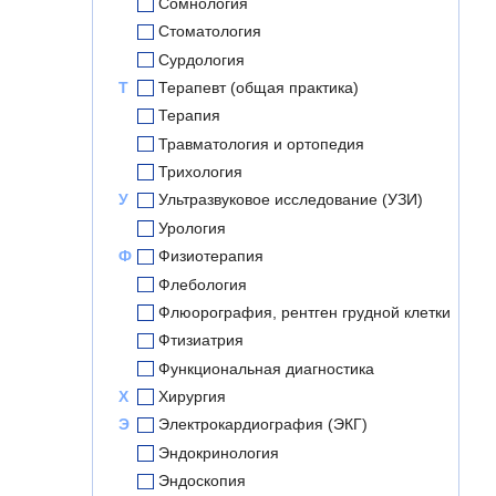
Сомнология
Стоматология
Сурдология
Т
Терапевт (общая практика)
Терапия
Травматология и ортопедия
Трихология
У
Ультразвуковое исследование (УЗИ)
Урология
Ф
Физиотерапия
Флебология
Флюорография, рентген грудной клетки
Фтизиатрия
Функциональная диагностика
Х
Хирургия
Э
Электрокардиография (ЭКГ)
Эндокринология
Эндоскопия