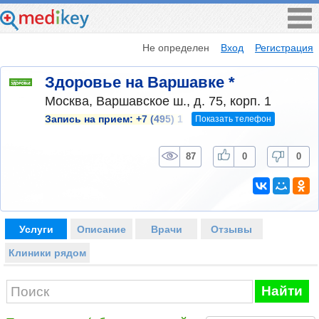
Не определен
Вход
Регистрация
Здоровье на Варшавке *
Москва, Варшавское ш., д. 75, корп. 1
Показать телефон
Запись на прием:
+7 (495) 1
87
0
0
Услуги
Описание
Врачи
Отзывы
Клиники рядом
Найти