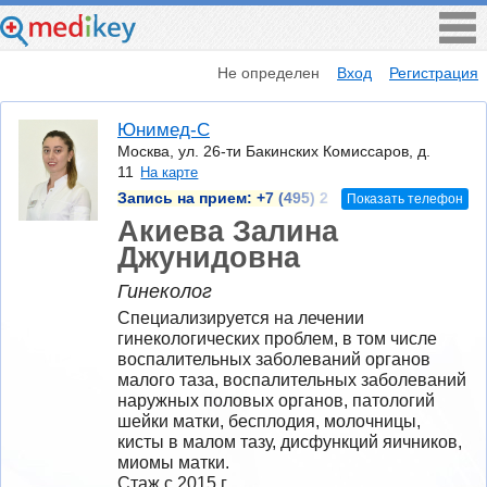
Не определен
Вход
Регистрация
Юнимед-С
Москва, ул. 26-ти Бакинских Комиссаров, д.
11
На карте
Запись на прием:
+7 (495) 2
Показать телефон
Акиева Залина
Джунидовна
Гинеколог
Специализируется на лечении 
гинекологических проблем, в том числе 
воспалительных заболеваний органов 
малого таза, воспалительных заболеваний 
наружных половых органов, патологий 
шейки матки, бесплодия, молочницы, 
кисты в малом тазу, дисфункций яичников, 
миомы матки.
Стаж с 2015 г.