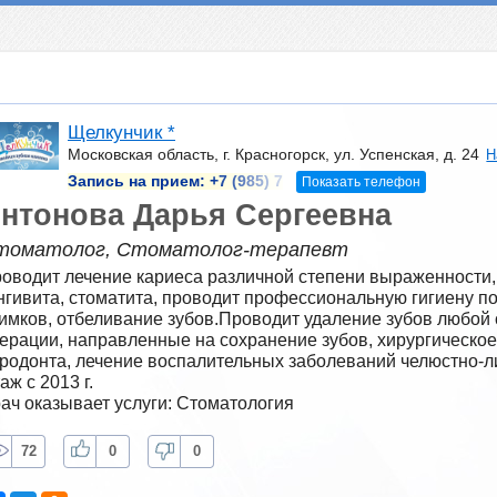
Щелкунчик *
Московская область, г. Красногорск, ул. Успенская, д. 24
Н
Запись на прием:
+7 (985) 7
Показать телефон
нтонова Дарья Сергеевна
томатолог, Стоматолог-терапевт
оводит лечение кариеса различной степени выраженности, 
нгивита, стоматита, проводит профессиональную гигиену по
имков, отбеливание зубов.Проводит удаление зубов любой 
ерации, направленные на сохранение зубов, хирургическое
родонта, лечение воспалительных заболеваний челюстно-л
аж с 2013 г.
ач оказывает услуги: Стоматология
72
0
0