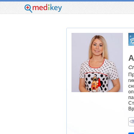
А
С
Пр
ги
сн
оп
па
Ст
Вр